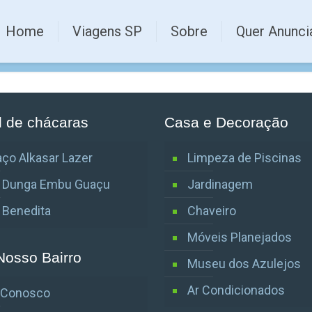
Home
Viagens SP
Sobre
Quer Anunci
l de chácaras
Casa e Decoração
ço Alkasar Lazer
Limpeza de Piscinas
o Dunga Embu Guaçu
Jardinagem
o Benedita
Chaveiro
Móveis Planejados
Nosso Bairro
Museu dos Azulejos
Ar Condicionados
e Conosco