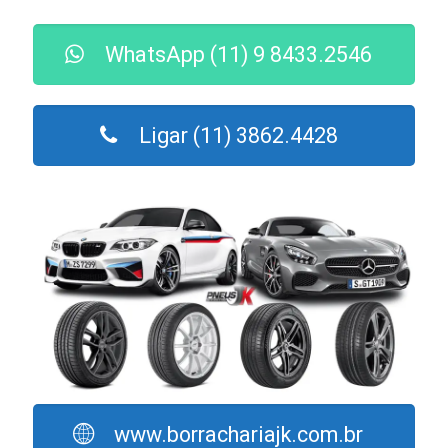
WhatsApp (11) 9 8433.2546
Ligar (11) 3862.4428
www.borrachariajk.com.br