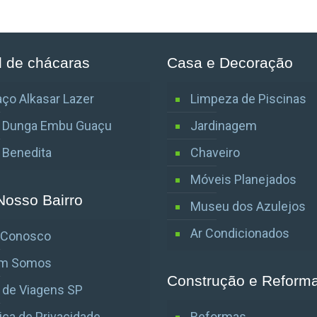
l de chácaras
Casa e Decoração
ço Alkasar Lazer
Limpeza de Piscinas
o Dunga Embu Guaçu
Jardinagem
o Benedita
Chaveiro
Móveis Planejados
Nosso Bairro
Museu dos Azulejos
Ar Condicionados
e Conosco
m Somos
Construção e Reform
 de Viagens SP
tica de Privacidade
Reformas