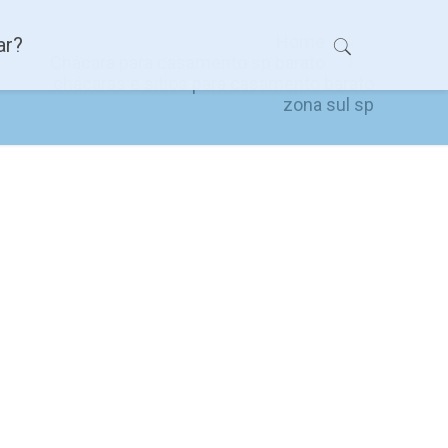
Home
ar?
Chácara para casamento sp barato
chácaras e sitios para casamento barato
zona sul sp