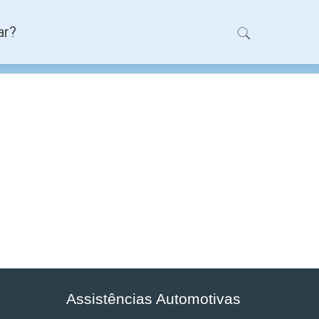
Home
Chácaras em SP
ar?
Chácara das Flores
01
Assistências Automotivas