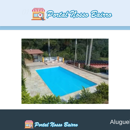
01
Alugue