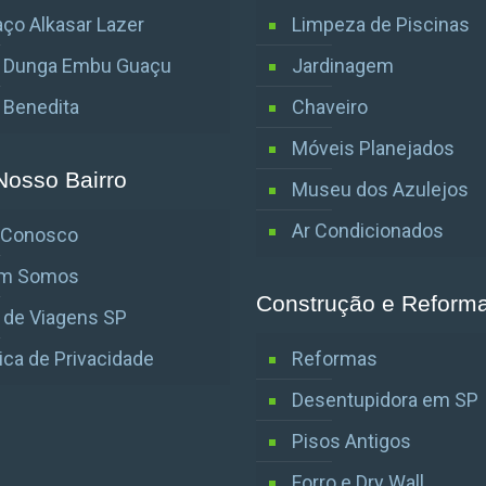
ço Alkasar Lazer
Limpeza de Piscinas
o Dunga Embu Guaçu
Jardinagem
o Benedita
Chaveiro
Móveis Planejados
Nosso Bairro
Museu dos Azulejos
Ar Condicionados
e Conosco
m Somos
Construção e Reform
 de Viagens SP
tica de Privacidade
Reformas
Desentupidora em SP
Pisos Antigos
Forro e Dry Wall