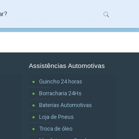
Home
Chácaras em SP
ar?
Chácara Rafael
36 CHÁCARA RAFAEL
Assistências Automotivas
Guincho 24 horas
Borracharia 24Hs
Baterias Automotivas
Loja de Pneus
Troca de óleo