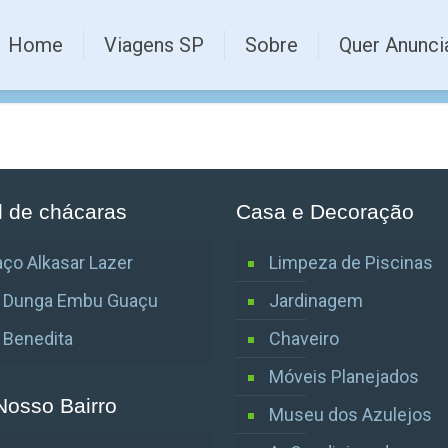
Home
Viagens SP
Sobre
Quer Anunci
l de chácaras
Casa e Decoração
ço Alkasar Lazer
Limpeza de Piscinas
o Dunga Embu Guaçu
Jardinagem
o Benedita
Chaveiro
Móveis Planejados
Nosso Bairro
Museu dos Azulejos