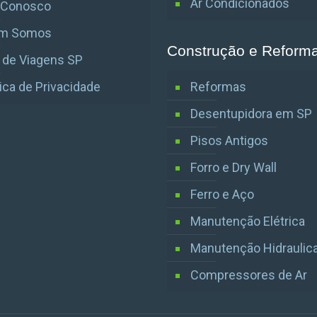
Ar Condicionados
e Conosco
m Somos
Construção e Reform
 de Viagens SP
tica de Privacidade
Reformas
Desentupidora em SP
Pisos Antigos
Forro e Dry Wall
Ferro e Aço
Manutenção Elétrica
Manutenção Hidraulic
Compressores de Ar