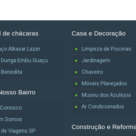
l de chácaras
Casa e Decoração
ço Alkasar Lazer
Limpeza de Piscinas
o Dunga Embu Guaçu
Jardinagem
o Benedita
Chaveiro
Móveis Planejados
Nosso Bairro
Museu dos Azulejos
Ar Condicionados
e Conosco
m Somos
Construção e Reform
 de Viagens SP