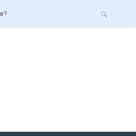
Home
Dedetizadora em Sp
bio 7
ar?