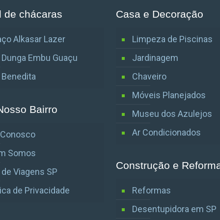
l de chácaras
Casa e Decoração
ço Alkasar Lazer
Limpeza de Piscinas
o Dunga Embu Guaçu
Jardinagem
o Benedita
Chaveiro
Móveis Planejados
Nosso Bairro
Museu dos Azulejos
Ar Condicionados
e Conosco
m Somos
Construção e Reform
 de Viagens SP
tica de Privacidade
Reformas
Desentupidora em SP