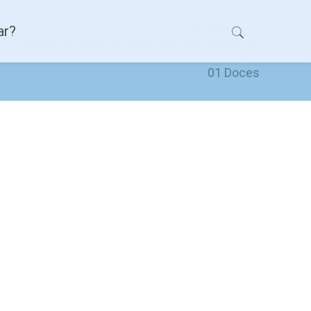
Home
ar?
Doces de Minas Queijos em Cipó Guaçu SP
01 Doces