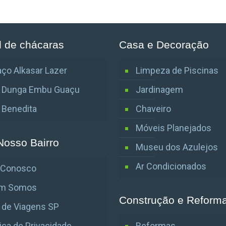
l de chácaras
Casa e Decoração
ço Alkasar Lazer
Limpeza de Piscinas
o Dunga Embu Guaçu
Jardinagem
o Benedita
Chaveiro
Móveis Planejados
Nosso Bairro
Museu dos Azulejos
Ar Condicionados
e Conosco
m Somos
Construção e Reform
 de Viagens SP
tica de Privacidade
Reformas