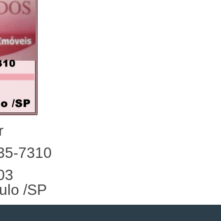
r
735-7310
03
ulo /SP