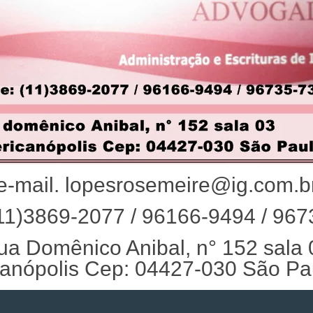
e-mail. lopesrosemeire@ig.com.b
11)3869-2077 / 96166-9494 / 96
ua Domênico Anibal, n° 152 sala 
anópolis Cep: 04427-030 São Pa