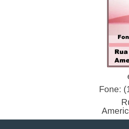
Fone: (
R
Americ