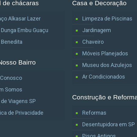
l de chácaras
Casa e Decoração
ço Alkasar Lazer
Limpeza de Piscinas
o Dunga Embu Guaçu
Jardinagem
o Benedita
Chaveiro
Móveis Planejados
Nosso Bairro
Museu dos Azulejos
Ar Condicionados
e Conosco
m Somos
Construção e Reform
 de Viagens SP
tica de Privacidade
Reformas
Desentupidora em SP
Pisos Antigos