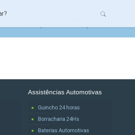
Home
ar?
Pneus para Porsche em Alphaville SP
Pneus para Porsche em Alphaville SP
Assistências Automotivas
Guincho 24 horas
Borracharia 24Hs
Baterias Automotivas