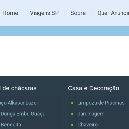
e SP
Home
Viagens SP
Sobre
Quer Anunci
l de chácaras
Casa e Decoração
ço Alkasar Lazer
Limpeza de Piscinas
o Dunga Embu Guaçu
Jardinagem
o Benedita
Chaveiro