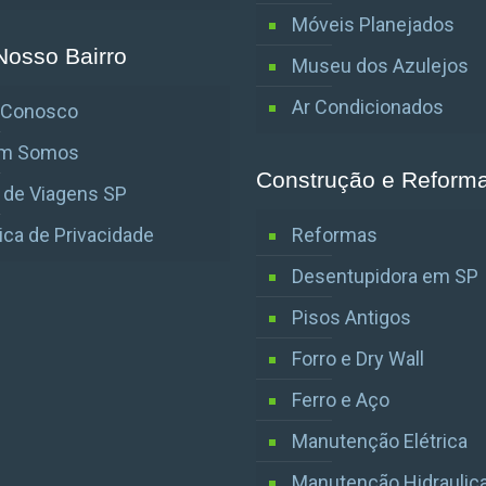
Móveis Planejados
Nosso Bairro
Museu dos Azulejos
Ar Condicionados
e Conosco
m Somos
Construção e Reform
 de Viagens SP
tica de Privacidade
Reformas
Desentupidora em SP
Pisos Antigos
Forro e Dry Wall
Ferro e Aço
Manutenção Elétrica
Manutenção Hidraulic