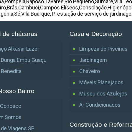
ba,Pompéia,Raposo Tavares,Rio Pequeno,Sumaré,Vila Leop
tiro,Brás,Cambuci,Campos Elíseos,Consolação,Higienópolis
figênia,Sé,Vila Buarque, Prestação de serviço de jardinag
l de chácaras
Casa e Decoração
ço Alkasar Lazer
Limpeza de Piscinas
o Dunga Embu Guaçu
Jardinagem
o Benedita
Chaveiro
Móveis Planejados
Nosso Bairro
Museu dos Azulejos
Ar Condicionados
e Conosco
m Somos
Construção e Reform
 de Viagens SP