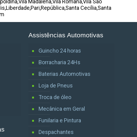
oldina,Vila Madalena,Vila Romana,Vila São
,Liberdade,Pari,República,Santa Cecília,Santa
em
Assistências Automotivas
Guincho 24 horas
Borracharia 24Hs
Baterias Automotivas
Loja de Pneus
Troca de óleo
Mecânica em Geral
Funilaria e Pintura
as
Despachantes