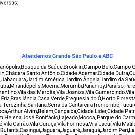
iversas;
Atendemos Grande São Paulo e ABC
ricanópolis,Bosque da Saúde,Brooklin,Campo Belo,Campo
in,Chácara Santo Antônio,Cidade Ademar,Cidade Dutra,Cur
Bibi,Jabaquara,Jardim América,Jardim Ângela,Jardim da S
atuba,Mirandópolis,Moema,Morumbi,Panamby,Paraíso,Pare
ntino,Vila das Mercês,Vila Joaniza,Vila Gumercindo,Vila
a Fria,Brasilândia,Casa Verde,Freguesia do Ó,Horto Flore
 Terezinha,Santana,Serra da CantareiraTremembé,Tucuruvi
a,Arthur Alvim,Belém,Cangaíba,Cidade Lider,Cidade Patriar
dim Helena,José Bonifácio,Lajeado,Mooca, Parque do Car
ila Carrão,Vila Curuça,Vila Formosa,Vila Jacuí,Vila Matild
a,Butantã,Caxingui,Jaguara,Jaguaré,Jaraguá,Jardim Peri,