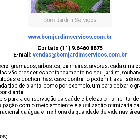
Bom Jardim Serviços
www.bomjardimservicos.com.br
Contato (11) 9.6460 8875
E-mail:
vendas@bomjardimservicos.com.br
ie: gramados, arbustos, palmeiras, árvores, cada uma c
elas vão crescer espontaneamente no seu jardim, rouband
lgões e cochonilhas, caso contrário podem trazer sérios
a tipo de planta, como por exemplo, um para deixar o gr
or diante.
s para a conservação da saúde e beleza ornamental de q
upação com o meio ambiente e a utilização otimizada da 
acional da água e melhoria da qualidade de vida nas áre
os;