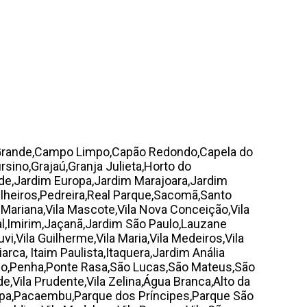
 Grande,Campo Limpo,Capão Redondo,Capela do
sino,Grajaú,Granja Julieta,Horto do
aúde,Jardim Europa,Jardim Marajoara,Jardim
lheiros,Pedreira,Real Parque,Sacomã,Santo
 Mariana,Vila Mascote,Vila Nova Conceição,Vila
stal,Imirim,Jaçanã,Jardim São Paulo,Lauzane
,Vila Guilherme,Vila Maria,Vila Medeiros,Vila
ca, Itaim Paulista,Itaquera,Jardim Anália
mo,Penha,Ponte Rasa,São Lucas,São Mateus,São
e,Vila Prudente,Vila Zelina,Água Branca,Alto da
Lapa,Pacaembu,Parque dos Príncipes,Parque São