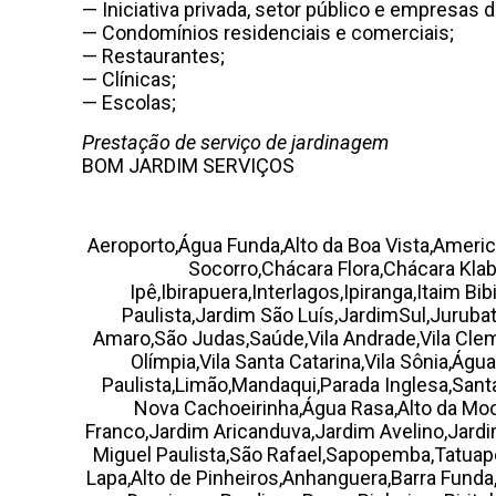
— Iniciativa privada, setor público e empresas d
— Condomínios residenciais e comerciais;
— Restaurantes;
— Clínicas;
— Escolas;
Prestação de serviço de jardinagem
BOM JARDIM SERVIÇOS
Aeroporto,Água Funda,Alto da Boa Vista,Ame
Socorro,Chácara Flora,Chácara Klab
Ipê,Ibirapuera,Interlagos,Ipiranga,Itaim 
Paulista,Jardim São Luís,JardimSul,Jurub
Amaro,São Judas,Saúde,Vila Andrade,Vila Cleme
Olímpia,Vila Santa Catarina,Vila Sônia,Águ
Paulista,Limão,Mandaqui,Parada Inglesa,Santa
Nova Cachoeirinha,Água Rasa,Alto da Mooc
Franco,Jardim Aricanduva,Jardim Avelino,Jar
Miguel Paulista,São Rafael,Sapopemba,Tatuapé,V
Lapa,Alto de Pinheiros,Anhanguera,Barra Fund