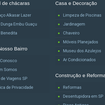
l de chácaras
Casa e Decoração
ço Alkasar Lazer
Limpeza de Piscinas
o Dunga Embu Guaçu
Jardinagem
o Benedita
Chaveiro
Móveis Planejados
Nosso Bairro
Museu dos Azulejos
Ar Condicionados
e Conosco
m Somos
Construção e Reform
 de Viagens SP
tica de Privacidade
Reformas
Desentupidora em SP