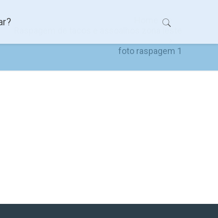
Home
ar?
Raspagem de tacos e assoalhos zona leste
foto raspagem 1