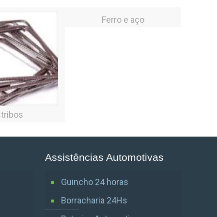
Ferro e aço
tribos
Assistências Automotivas
Guincho 24 horas
Borracharia 24Hs