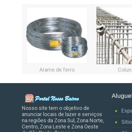
Arame de ferro
Colun
Alugue
Nosso site tem o objetivo de
Espa
anunciar locais de lazer e serviços
na regiões da Zona Sul, Zona Norte,
Siti
Centro, Zona Leste e Zona Oeste