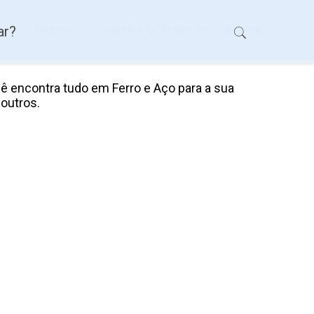
Home
vigas e colunas na av sabara
ar?
ê encontra tudo em Ferro e Aço para a sua
 outros.