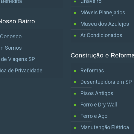
o Benedita
Chaveiro
Móveis Planejados
Nosso Bairro
Museu dos Azulejos
Ar Condicionados
e Conosco
m Somos
Construção e Reform
 de Viagens SP
tica de Privacidade
Reformas
Desentupidora em SP
Pisos Antigos
Forro e Dry Wall
Ferro e Aço
Manutenção Elétrica