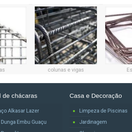
as
colunas e vigas
Es
l de chácaras
Casa e Decoração
ço Alkasar Lazer
Limpeza de Piscinas
o Dunga Embu Guaçu
Jardinagem