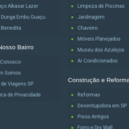
ço Alkasar Lazer
Limpeza de Piscinas
o Dunga Embu Guaçu
Jardinagem
o Benedita
Chaveiro
Móveis Planejados
Nosso Bairro
Museu dos Azulejos
Ar Condicionados
e Conosco
m Somos
Construção e Reform
 de Viagens SP
tica de Privacidade
Reformas
Desentupidora em SP
Pisos Antigos
Forro e Dry Wall