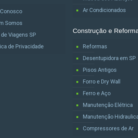
Ar Condicionados
e Conosco
m Somos
Construção e Reform
 de Viagens SP
tica de Privacidade
Reformas
Desentupidora em SP
Pisos Antigos
Forro e Dry Wall
Ferro e Aço
Manutenção Elétrica
Manutenção Hidraulic
Compressores de Ar