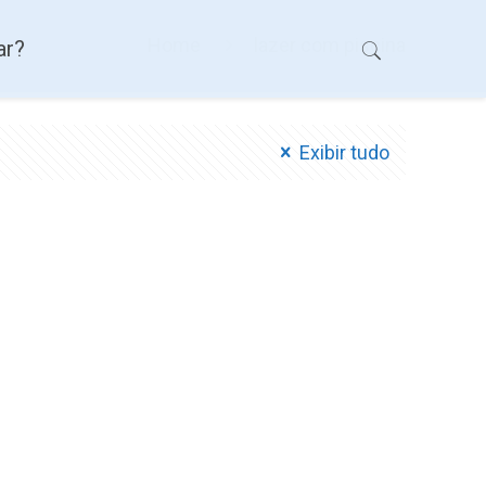
Home
lazer com piscina
ar?
Exibir tudo