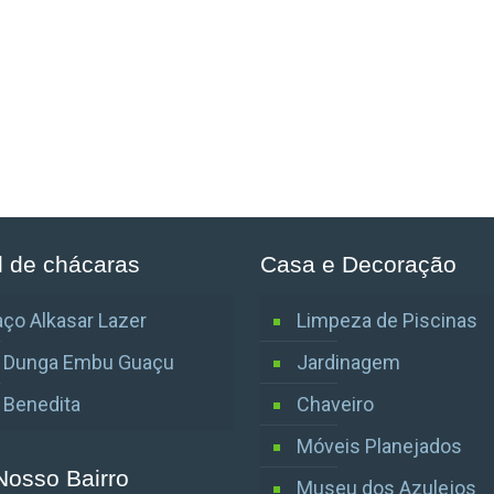
l de chácaras
Casa e Decoração
ço Alkasar Lazer
Limpeza de Piscinas
o Dunga Embu Guaçu
Jardinagem
o Benedita
Chaveiro
Móveis Planejados
Nosso Bairro
Museu dos Azulejos