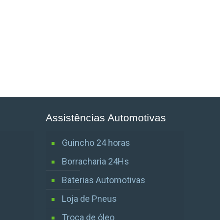
Assistências Automotivas
Guincho 24 horas
Borracharia 24Hs
Baterias Automotivas
Loja de Pneus
Troca de óleo