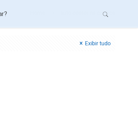
Home
auto center na cupece
ar?
Exibir tudo