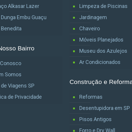
ço Alkasar Lazer
Limpeza de Piscinas
o Dunga Embu Guaçu
Jardinagem
o Benedita
Chaveiro
Móveis Planejados
Nosso Bairro
Museu dos Azulejos
Ar Condicionados
e Conosco
m Somos
Construção e Reform
 de Viagens SP
tica de Privacidade
Reformas
Desentupidora em SP
Pisos Antigos
Forro e Dry Wall