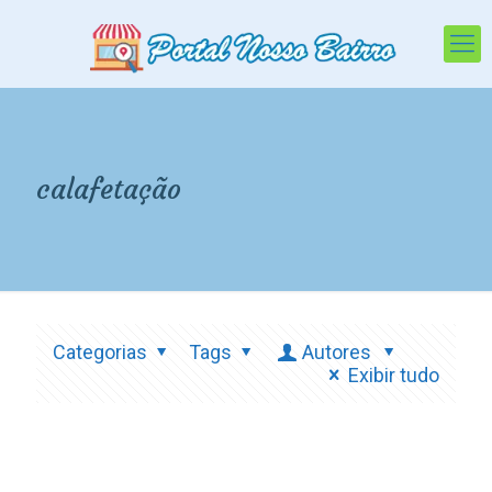
calafetação
Categorias
Tags
Autores
Exibir tudo