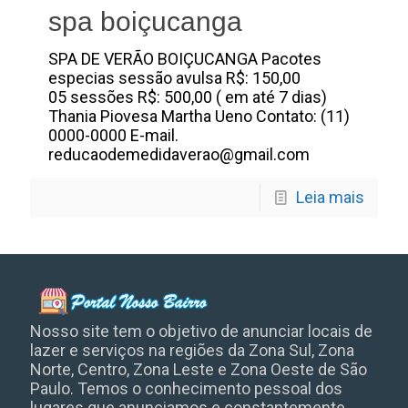
spa boiçucanga
SPA DE VERÃO BOIÇUCANGA Pacotes
especias sessão avulsa R$: 150,00
05 sessões R$: 500,00 ( em até 7 dias)
Thania Piovesa Martha Ueno Contato: (11)
0000-0000 E-mail.
reducaodemedidaverao@gmail.com
Leia mais
Nosso site tem o objetivo de anunciar locais de
lazer e serviços na regiões da Zona Sul, Zona
Norte, Centro, Zona Leste e Zona Oeste de São
Paulo. Temos o conhecimento pessoal dos
lugares que anunciamos e constantemente