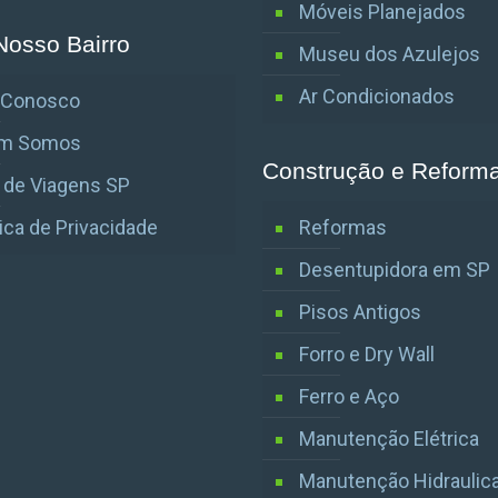
Móveis Planejados
Nosso Bairro
Museu dos Azulejos
Ar Condicionados
e Conosco
m Somos
Construção e Reform
 de Viagens SP
tica de Privacidade
Reformas
Desentupidora em SP
Pisos Antigos
Forro e Dry Wall
Ferro e Aço
Manutenção Elétrica
Manutenção Hidraulic