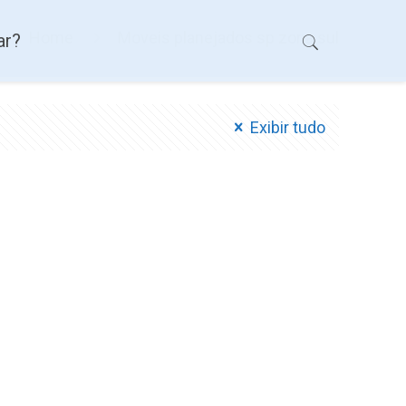
Home
Moveis planejados sp zona sul
ar?
Exibir tudo