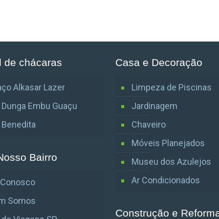
l de chácaras
Casa e Decoração
ço Alkasar Lazer
Limpeza de Piscinas
o Dunga Embu Guaçu
Jardinagem
o Benedita
Chaveiro
Móveis Planejados
Nosso Bairro
Museu dos Azulejos
Ar Condicionados
e Conosco
m Somos
Construção e Reform